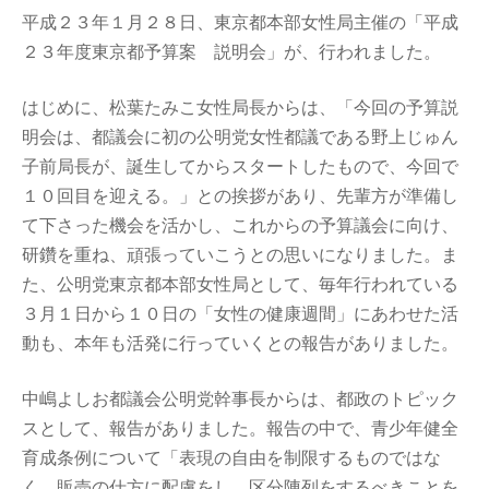
平成２３年１月２８日、東京都本部女性局主催の「平成
２３年度東京都予算案 説明会」が、行われました。
はじめに、松葉たみこ女性局長からは、「今回の予算説
明会は、都議会に初の公明党女性都議である野上じゅん
子前局長が、誕生してからスタートしたもので、今回で
１０回目を迎える。」との挨拶があり、先輩方が準備し
て下さった機会を活かし、これからの予算議会に向け、
研鑽を重ね、頑張っていこうとの思いになりました。ま
た、公明党東京都本部女性局として、毎年行われている
３月１日から１０日の「女性の健康週間」にあわせた活
動も、本年も活発に行っていくとの報告がありました。
中嶋よしお都議会公明党幹事長からは、都政のトピック
スとして、報告がありました。報告の中で、青少年健全
育成条例について「表現の自由を制限するものではな
く、販売の仕方に配慮をし、区分陳列をするべきことを