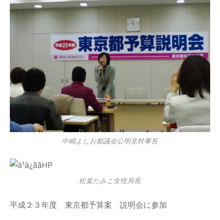
中嶋よしお都議会公明党幹事長
松葉たみこ女性局長
平成２３年度 東京都予算案 説明会に参加