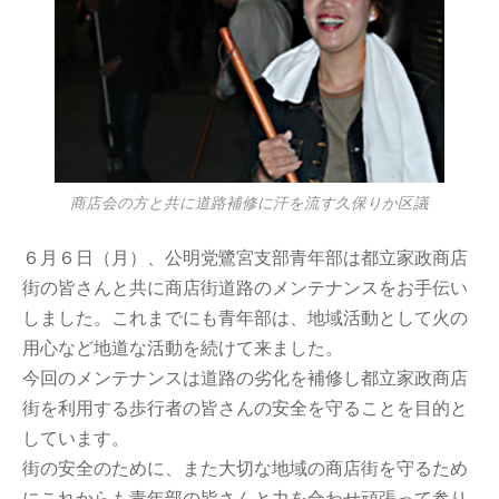
商店会の方と共に道路補修に汗を流す久保りか区議
６月６日（月）、公明党鷺宮支部青年部は都立家政商店
街の皆さんと共に商店街道路のメンテナンスをお手伝い
しました。これまでにも青年部は、地域活動として火の
用心など地道な活動を続けて来ました。
今回のメンテナンスは道路の劣化を補修し都立家政商店
街を利用する歩行者の皆さんの安全を守ることを目的と
しています。
街の安全のために、また大切な地域の商店街を守るため
にこれからも青年部の皆さんと力を合わせ頑張って参り